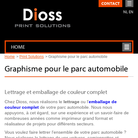
☰
CONTACT
NL
EN
HOME
Home
Print Solutions
Graphisme pour le parc automobile
Graphisme pour le parc automobile
Lettrage et emballage de couleur complet
Chez Dioss, nous réalisons le
lettrage
ou l'
emballage de
couleur complet
de votre parc automobile. Nous nous
appuyons, à cet égard, sur une expérience et un savoir-faire de
nombreuses années comme imprimeur grand format et
réalisateur de projets pour différents secteurs.
Vous voulez faire lettrer l'ensemble de votre parc automobile ?
Nous réalisons le lettrage de vos voitures, camionnettes et