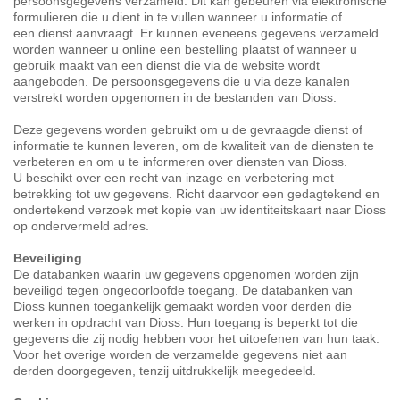
persoonsgegevens verzameld. Dit kan gebeuren via elektronische
formulieren die u dient in te vullen wanneer u informatie of
een dienst aanvraagt. Er kunnen eveneens gegevens verzameld
worden wanneer u online een bestelling plaatst of wanneer u
gebruik maakt van een dienst die via de website wordt
aangeboden. De persoonsgegevens die u via deze kanalen
verstrekt worden opgenomen in de bestanden van Dioss.
Deze gegevens worden gebruikt om u de gevraagde dienst of
informatie te kunnen leveren, om de kwaliteit van de diensten te
verbeteren en om u te informeren over diensten van Dioss.
U beschikt over een recht van inzage en verbetering met
betrekking tot uw gegevens. Richt daarvoor een gedagtekend en
ondertekend verzoek met kopie van uw identiteitskaart naar Dioss
op ondervermeld adres.
Beveiliging
De databanken waarin uw gegevens opgenomen worden zijn
beveiligd tegen ongeoorloofde toegang. De databanken van
Dioss kunnen toegankelijk gemaakt worden voor derden die
werken in opdracht van Dioss. Hun toegang is beperkt tot die
gegevens die zij nodig hebben voor het uitoefenen van hun taak.
Voor het overige worden de verzamelde gegevens niet aan
derden doorgegeven, tenzij uitdrukkelijk meegedeeld.