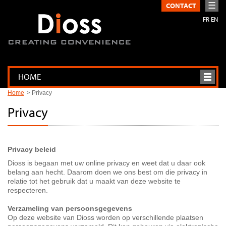
☰
CONTACT
FR
EN
HOME
Home
Privacy
Privacy
Privacy beleid
Dioss is begaan met uw online privacy en weet dat u daar ook
belang aan hecht. Daarom doen we ons best om die privacy in
relatie tot het gebruik dat u maakt van deze website te
respecteren.
Verzameling van persoonsgegevens
Op deze website van Dioss worden op verschillende plaatsen