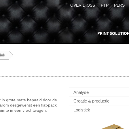
OVER DIOSS
FTP
PERS
PRINT SOLUTIO
iek
Analyse
t in grote mate bepaald door de
Creatie & productie
aarom desgewenst een flat-pack
Logistiek
ruimte in een vrachtwagen.