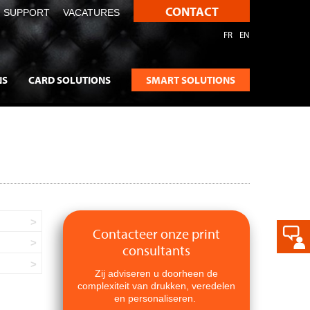
CONTACT
SUPPORT
VACATURES
FR
EN
NS
CARD SOLUTIONS
SMART SOLUTIONS
Contacteer onze print
consultants
Zij adviseren u doorheen de
complexiteit van drukken, veredelen
en personaliseren.