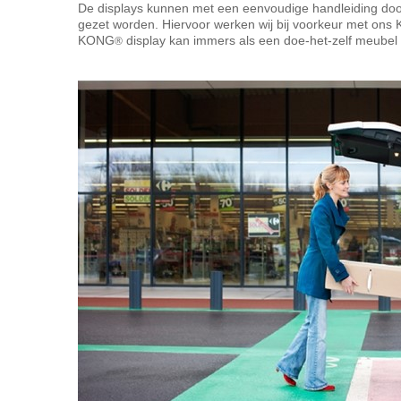
De displays kunnen met een eenvoudige handleiding door 
gezet worden. Hiervoor werken wij bij voorkeur met ons
KONG
display kan immers als een doe-het-zelf meubel 
®