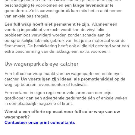
beschadiging te voorkomen en een
lange levensduur
te
garanderen. Zelfs carwashgebruik kan mits het in acht nemen
van enkele basisregels.
Een full wrap hoeft niet permanent te zijn
. Wanneer een
voertuig ingeruild of verkocht wordt kan de vinyl folie
probleemloos verwijderd worden zonder schade aan de
oorspronkelijke lak mits gebruik van het juiste materiaal voor de
fleet-markt. De bestickering heeft ook al die tijd gezorgd voor een
extra bescherming van de laklaag, een extra voordeel !
Uw wagenpark als eye-catcher
Een full colour wrap maakt van uw wagenpark een echte eye-
catcher.
Uw voertuigen zijn ideaal als promotiemiddel
op de
weg, op beurzen, evenementen of festivals.
Een reclame in eigen regio voor vele jaren aan een prijs
goedkoper dan een advertentie gedurende één of enkele weken
in een plaatselijk magazine of krant.
Wenst u een offerte op maat voor full color wrap van uw
wagenpark?
Contacteer onze print consultants