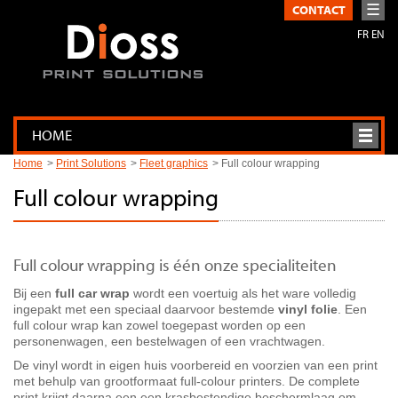
☰
CONTACT
FR
EN
HOME
Home
Print Solutions
Fleet graphics
Full colour wrapping
Full colour wrapping
Full colour wrapping is één onze specialiteiten
Bij een
full car wrap
wordt een voertuig als het ware volledig
ingepakt met een speciaal daarvoor bestemde
vinyl folie
. Een
full colour wrap kan zowel toegepast worden op een
personenwagen, een bestelwagen of een vrachtwagen.
De vinyl wordt in eigen huis voorbereid en voorzien van een print
met behulp van grootformaat full-colour printers. De complete
print krijgt daarna een een krasbestendige beschermlaag om