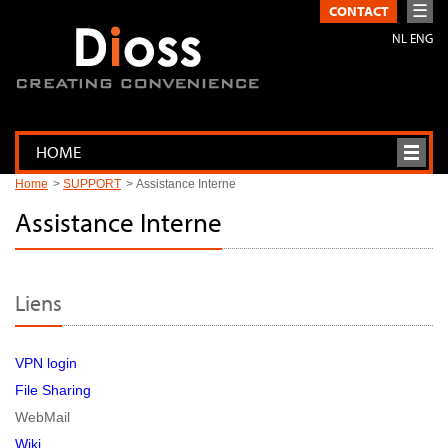
☰
CONTACT
NL
ENG
HOME
Home
SUPPORT
Assistance Interne
Assistance Interne
Liens
VPN login
File Sharing
WebMail
Wiki